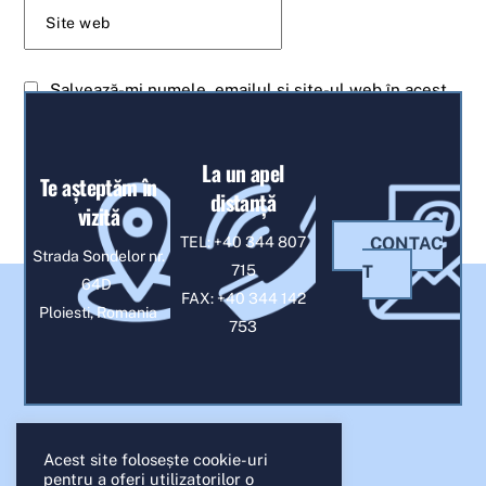
Site web
Salvează-mi numele, emailul și site-ul web în acest
navigator pentru data viitoare când o să comentez.
La un apel
Te așteptăm în
distanță
vizită
TEL:
+40 344 807
CONTAC
Strada Sondelor nr.
715
T
64D
FAX: +40 344 142
Ploiesti, Romania
753
Acest site folosește cookie-uri
pentru a oferi utilizatorilor o